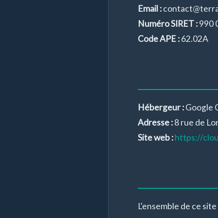
Email :
contact@terra
Numéro SIRET :
990 
Code APE :
62.02A
Hébergeur :
Google C
Adresse :
8 rue de Lo
Site web :
https://cl
L'ensemble de ce site 